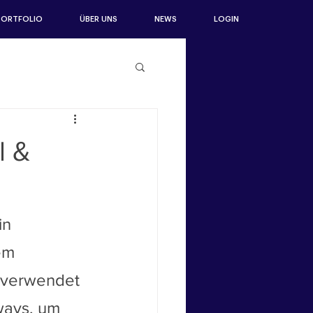
PORTFOLIO
ÜBER UNS
NEWS
LOGIN
l &
in 
em 
 verwendet 
ways, um 