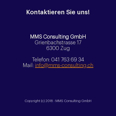
Kontaktieren Sie uns!
ArchiMate 3.2: Unterneh-
AI-E
MMS Consulting GmbH
mensarchitektur
2026
Grienbachstrasse 17
6300 Zug
Telefon: 041 763 69 34
Mail:
info@mms-consulting.ch
Copyright (c) 2018 - MMS Consulting GmbH
Entwicklung: polygon-software.ch