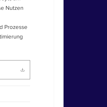
se Nutzen 
 
nd Prozesse 
imierung 