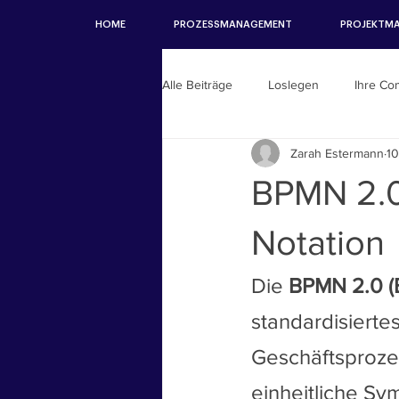
HOME
PROZESSMANAGEMENT
PROJEKTM
Alle Beiträge
Loslegen
Ihre Co
Zarah Estermann
10
BPMN 2.0
Notation
Die 
BPMN 2.0 (
standardisierte
Geschäftsprozes
einheitliche Sy