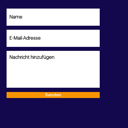
valuation: Eishockey WM
 in der Schweiz
Senden