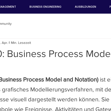
ANAGEMENT
BUSINESS ENGINEERING
AUSBILDUNGEN
mmunity
. Apr.
1 Min. Lesezeit
: Business Process Mode
Business Process Model and Notation)
 ist e
s grafisches Modellierungsverfahren, mit d
se visuell dargestellt werden können. Sie
mbole wie Ereignisse, Aktivitäten und Gate