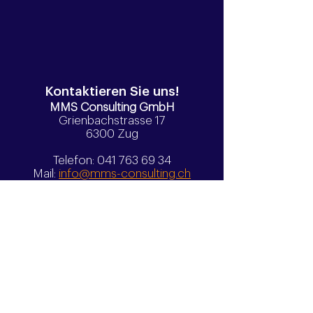
Kontaktieren Sie uns!
MMS Consulting GmbH
Grienbachstrasse 17
6300 Zug
Telefon:
041 763 69 34
Mail:
info@mms-consulting.ch
Copyright (c) 2018 - MMS Consulting GmbH
Entwicklung: polygon-software.ch